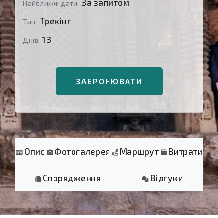
За запитом
Найближчі дати:
Трекінг
Тип:
13
Днів:
ЗАБРОНЮВАТИ
Опис
Фотогалерея
Маршрут
Витрати
Спорядження
Відгуки