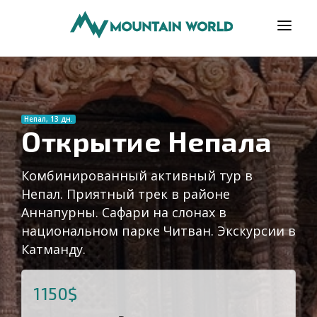
ПРОГРАМИ
ВІДГУКИ
Непал, 13 дн.
БЛОГ
Открытие Непала
КОРИСНО
Комбинированный активный тур в
ПРО НАС
Непал. Приятный трек в районе
Аннапурны. Сафари на слонах в
КОНТАКТИ
национальном парке Читван. Экскурсии в
Катманду.
1150$