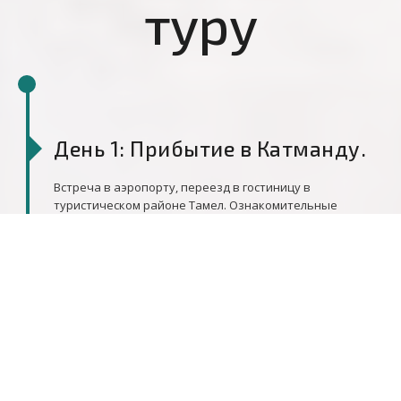
туру
День 1: Прибытие в Катманду.
Встреча в аэропорту, переезд в гостиницу в
туристическом районе Тамел. Ознакомительные
прогулки по Катманду.
День 2: Перелет в Покхару.
Короткий перелет в город Покхара. Размещение в
отеле. Покхара стоит на берегу очень живописного
озера в котором отражаются горы восьмитысячного
массива Аннапурны и священная, до сих пор никем не
покоренная, гора Мачхапучаре.