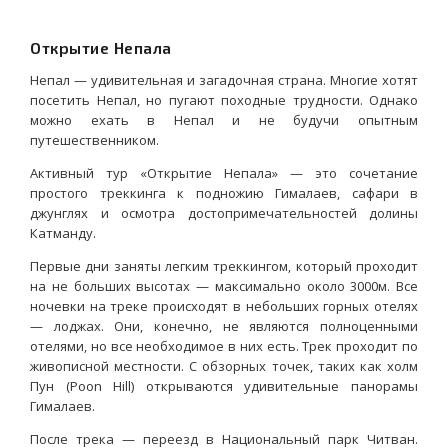
Открытие Непала
Непал — удивительная и загадочная страна. Многие хотят
посетить Непал, но пугают походные трудности. Однако
можно ехать в Непал и не будучи опытным
путешественником.
Активный тур «Открытие Непала» — это сочетание
простого треккинга к подножию Гималаев, сафари в
джунглях и осмотра достопримечательностей долины
Катманду.
Первые дни заняты легким треккингом, который проходит
на не больших высотах — максимально около 3000м. Все
ночевки на треке происходят в небольших горных отелях
— лоджах. Они, конечно, не являются полноценными
отелями, но все необходимое в них есть. Трек проходит по
живописной местности. С обзорных точек, таких как холм
Пун (Poon Hill) открываются удивительные панорамы
Гималаев.
После трека — переезд в Национальный парк Читван.