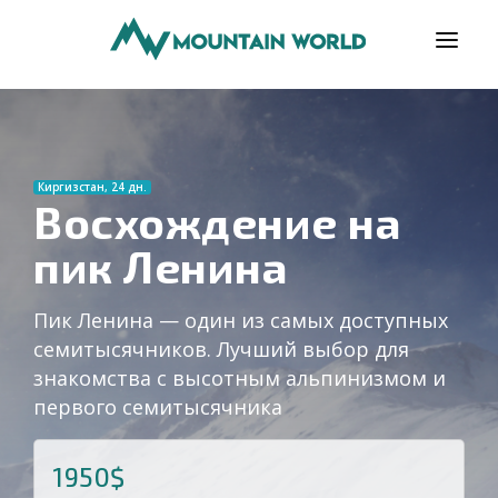
ПРОГРАМИ
ВІДГУКИ
Киргизстан, 24 дн.
БЛОГ
Восхождение на
пик Ленина
КОРИСНО
ПРО НАС
Пик Ленина — один из самых доступных
КОНТАКТИ
семитысячников. Лучший выбор для
знакомства с высотным альпинизмом и
первого семитысячника
1950$