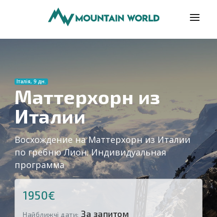
ПРОГРАМИ
ВІДГУКИ
Італія, 9 дн.
БЛОГ
Маттерхорн из
Италии
КОРИСНО
ПРО НАС
Восхождение на Маттерхорн из Италии
КОНТАКТИ
по гребню Лион. Индивидуальная
программа
1950€
За запитом
Найближчі дати: