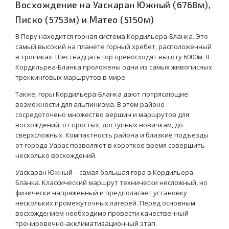
Восхождение на Уаскаран Южный (6768м),
Писко (5753м) и Матео (5150м)
В Перу находится горная система Кордильера-Бланка. Это
самый высокий на планете горный хребет, расположенный
в тропиках. Шестнадцать гор превосходят высоту 6000м. В
Кордильреа-Бланка проложены одни из самых живописных
треккинговых маршрутов в мире.
Также, горы Кордильера-Бланка дают потрясающие
возможности для альпинизма. В этом районе
сосредоточено множество вершин и маршрутов для
восхождений: от простых, доступных новичкам, до
сверхсложных. Компактность района и близкие подъезды
от города Уарас позволяют в короткое время совершить
несколько восхождений.
Уаскаран Южный – самая большая гора в Кордильера-
Бланка. Классический маршрут технически несложный, но
физически напряженный и предполагает установку
нескольких промежуточных лагерей. Перед основным
восхождением необходимо провести качественный
тренировочно-акклиматизационный этап.