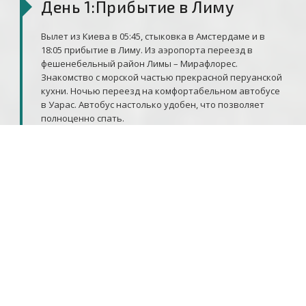
День 1:Прибытие в Лиму
Вылет из Киева в 05:45, стыковка в Амстердаме и в
18:05 прибытие в Лиму. Из аэропорта переезд в
фешенебельный район Лимы – Мирафлорес.
Знакомство с морской частью прекрасной перуанской
кухни. Ночью переезд на комфортабельном автобусе
в Уарас. Автобус настолько удобен, что позволяет
полноценно спать.
День 2: Прибытие в город
Уарас
Рано утром прибытие в город Уарас. Отдых от дороги.
Организационные моменты Вечером продолжение
гастрономического знакомства с Перу в лучшем
ресторане Уараса, созданного альпинистом для
альпинистов – «Андино».