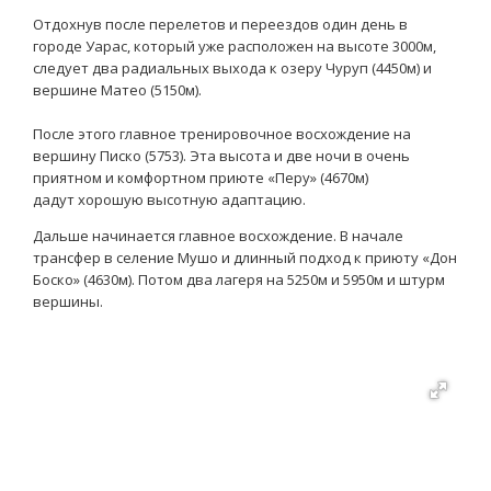
Отдохнув после перелетов и переездов один день в
городе Уарас, который уже расположен на высоте 3000м,
следует два радиальных выхода к озеру Чуруп (4450м) и
вершине Матео (5150м).
После этого главное тренировочное восхождение на
вершину Писко (5753). Эта высота и две ночи в очень
приятном и комфортном приюте «Перу» (4670м)
дадут хорошую высотную адаптацию.
Дальше начинается главное восхождение. В начале
трансфер в селение Мушо и длинный подход к приюту «Дон
Боско» (4630м). Потом два лагеря на 5250м и 5950м и штурм
вершины.