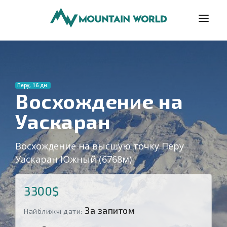
ПРОГРАМИ
ВІДГУКИ
Перу, 16 дн.
БЛОГ
Восхождение на
Уаскаран
КОРИСНО
ПРО НАС
Восхождение на высшую точку Перу
КОНТАКТИ
Уаскаран Южный (6768м)
3300$
За запитом
Найближчі дати: