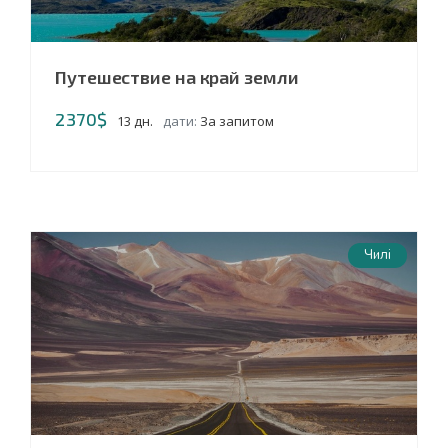
Путешествие на край земли
2370$
13 дн.
дати:
За запитом
Чилі