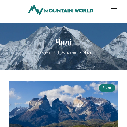
ПРОГРАМИ
Чилі
ВІДГУКИ
БЛОГ
Головна
Програми
Чилі
КОРИСНО
ПРО НАС
КОНТАКТИ
Чилі