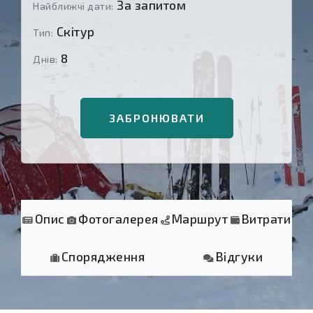
За запитом
Найближчі дати:
Скітур
Тип:
8
Днів:
ЗАБРОНЮВАТИ
Опис
Фотогалерея
Маршрут
Витрати
Спорядження
Відгуки