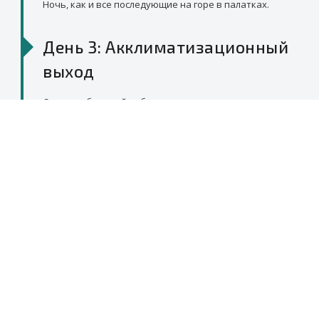
Ночь, как и все последующие на горе в палатках.
День 3: Акклиматизационный
выход
Слишком быстрый набор высоты может привезти к
возникновению горной болезни. Поэтому в этот день
выход во Второй лагерь (3900 м) и спуск на ночь в
Первый. Такой метод подъем на новую высоту с
последующим спуском на отдых ниже называется
методом акклиматизационной пилы и создаст условия
для процессов адаптации организма к высоте.
День 4: Переход во Второй
лагерь
Переход во Второй лагерь (3900 м). После подготовка и
отдых перед восхождением.