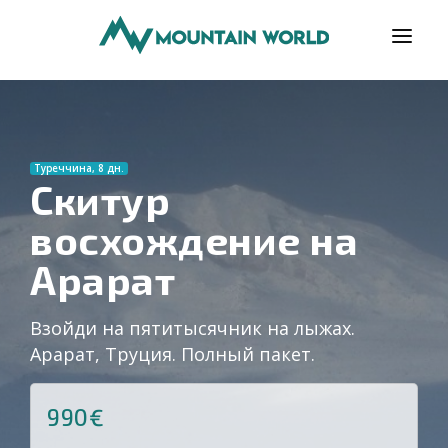
ПРОГРАМИ
ВІДГУКИ
Туреччина, 8 дн.
БЛОГ
Скитур
восхождение на
КОРИСНО
Арарат
ПРО НАС
КОНТАКТИ
Взойди на пятитысячник на лыжах.
Арарат, Труция. Полный пакет.
990€