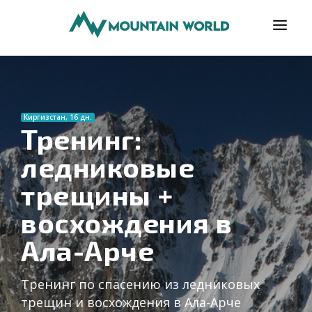
ПРОГРАМИ
ВІДГУКИ
Киргизстан, 16 дн.
БЛОГ
Тренинг:
ледниковые
КОРИСНО
трещины +
ПРО НАС
восхождения в
КОНТАКТИ
Ала-Арче
Тренинг по спасению из ледниковых
трещин и восхождения в Ала-Арче