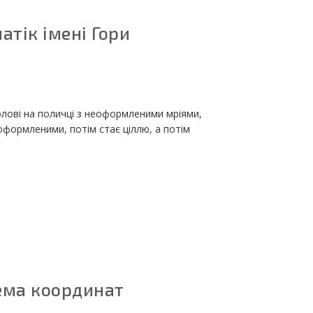
чатік імені Гори
олові на поличці з неоформленими мріями,
оформленими, потім стає ціллю, а потім
тема координат