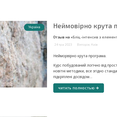
Неймовірно крута 
Україна
Отзыв на «
Бліц-інтенсив з елемен
24 тра 2023
Вікторія, Київ
Нейморвірно крута програма.
Курс побудований логічно від прос
новітні методики, все згідно станда
підкріплені досвідом…
ЧИТАТЬ ПОЛНОСТЬЮ