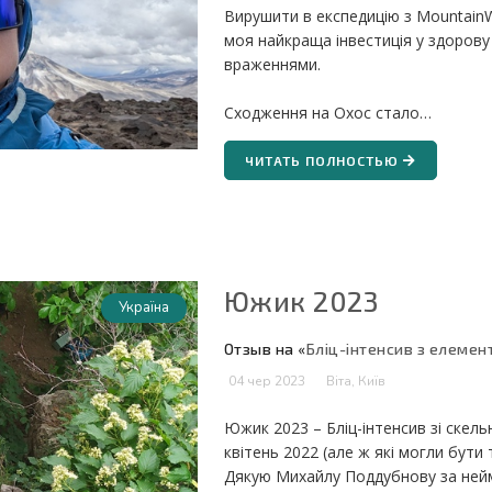
Вирушити в експедицію з MountainW
моя найкраща інвестиція у здоров
враженнями.
Сходження на Охос стало…
ЧИТАТЬ ПОЛНОСТЬЮ
Южик 2023
Україна
Отзыв на «
Бліц-інтенсив з елемен
04 чер 2023
Віта, Київ
Южик 2023 – Бліц-інтенсив зі скель
квітень 2022 (але ж які могли бути т
Дякую Михайлу Поддубнову за неймо