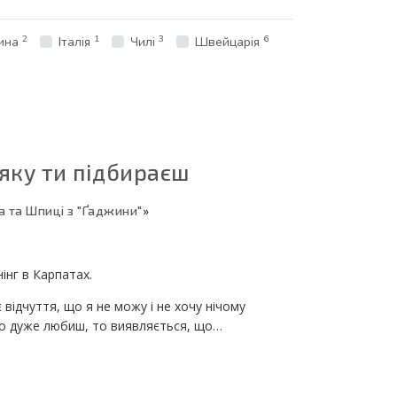
2
1
3
6
ина
Італія
Чилі
Швейцарія
яку ти підбираєш
а та Шпиці з "Ґаджини"
»
інг в Карпатах.
відчуття, що я не можу і не хочу нічому
о дуже любиш, то виявляється, що…