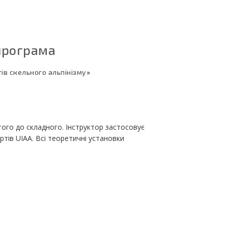
програма
тів скельного альпінізму
»
того до складного. Інструктор застосовує
ртів UIAA. Всі теоретичні установки