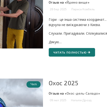
Отзыв на «
Йдемо вище
»
28 бер 2025
Лариса Ковбель
Гори - це інша система координат...
відчула не виїжджаючи з Києва.
Слухали. Пригадували. Спілкувалися
Дякую…
ЧИТАТЬ ПОЛНОСТЬЮ
Охос 2025
Чилі
Отзыв на «
Охос-дель-Саладо
»
09 лют 2025
Наталія Дрозд