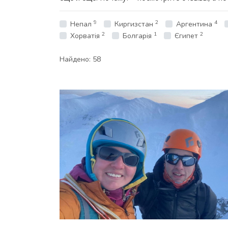
9
2
4
Непал
Киргизстан
Аргентина
2
1
2
Хорватія
Болгарія
Єгипет
Найдено:
58