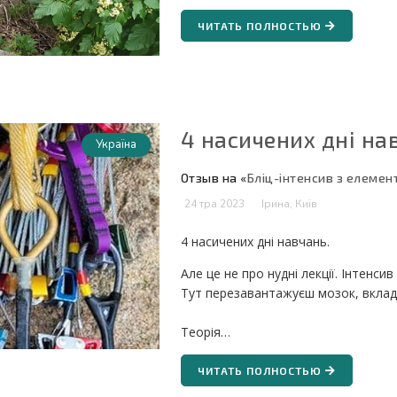
ЧИТАТЬ ПОЛНОСТЬЮ
4 насичених дні на
Україна
Отзыв на «
Бліц-інтенсив з елемен
24 тра 2023
Ірина, Київ
4 насичених дні навчань.
Але це не про нудні лекції. Інтенси
Тут перезавантажуєш мозок, вклада
Теорія…
ЧИТАТЬ ПОЛНОСТЬЮ