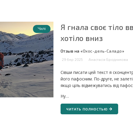
Я гнала своє тіло в
Чилі
хотіло вниз
Отзыв на «
Охос-дель-Саладо
»
29 бер 2025
Анастасія Бродникова
Сівши писати цей текст я сконцент
його пафосним. По-друге, не залеті
якщо ціль відмежуватись від пафос
Ну…
ЧИТАТЬ ПОЛНОСТЬЮ