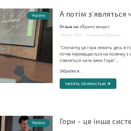
А потім з'являться 
Україна
Отзыв на «
Йдемо вище
»
28 бер 2025
Катерина Рубльова
"Спочатку ця гора лежить десь в г
потім переміщається на поличку з 
з'являться чатік імені Гори"...
Зібралися…
ЧИТАТЬ ПОЛНОСТЬЮ
Гори - це інша сис
Україна