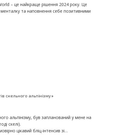
orld – це найкраще рішення 2024 року. Це
у менталку та наповнення себе позитивними
тів скельного альпінізму
»
ного альпінізму, був запланований у мене на
оді скелі).
вірно цікавий бліц-інтенсив зі…