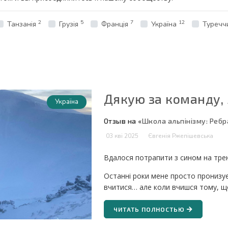
2
5
7
12
Танзанія
Грузія
Франція
Україна
Туречч
Дякую за команду, 
Україна
Отзыв на «
Школа альпінізму: Ребр
03 кві 2025
Євгенія Ржепішевська
Вдалося потрапити з сином на трен
Останні роки мене просто пронизує 
вчитися… але коли вчишся тому, щ
ЧИТАТЬ ПОЛНОСТЬЮ