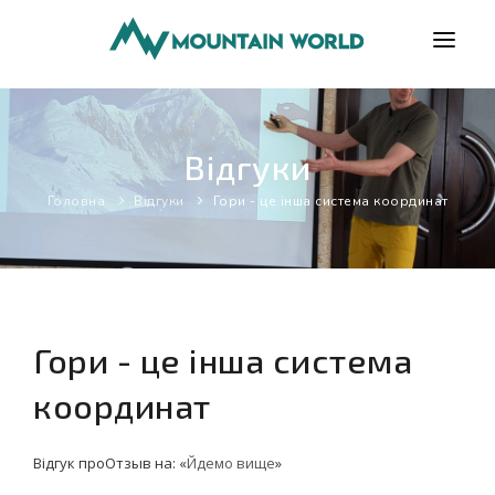
ПРОГРАМИ
Відгуки
ВІДГУКИ
Головна
БЛОГ
Відгуки
Гори - це інша система координат
КОРИСНО
ПРО НАС
КОНТАКТИ
Гори - це інша система
координат
Відгук проОтзыв на: «
Йдемо вище
»