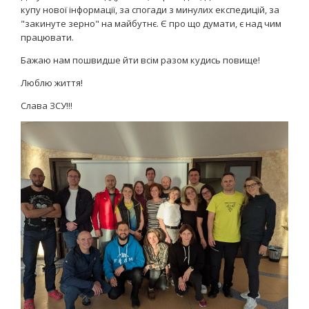
купу нової інформації, за спогади з минулих експедицій, за
"закинуте зерно" на майбутнє. Є про що думати, є над чим
працювати.
Бажаю нам пошвидше йти всім разом кудись повище!
Люблю життя!
Слава ЗСУ!!!