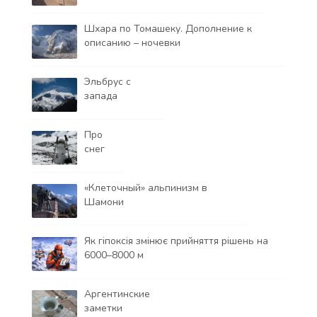
Шхара по Томашеку. Дополнение к
описанию – ночевки
Эльбрус с
запада
Про
снег
«Клеточный» альпинизм в
Шамони
Як гіпоксія змінює прийняття рішень на
6000–8000 м
Аргентинские
заметки