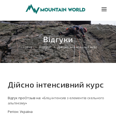
ПРОГРАМИ
Відгуки
ВІДГУКИ
БЛОГ
Головна
Відгуки
Дійсно інтенсивний курс
КОРИСНО
ПРО НАС
КОНТАКТИ
Дійсно інтенсивний курс
Відгук проОтзыв на: «
Бліц-інтенсив з елементів скельного
альпінізму
»
Регіон: Україна