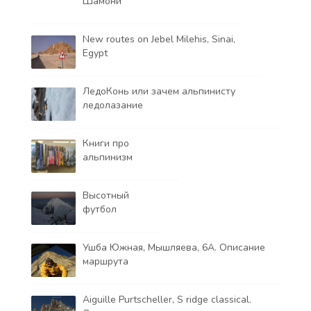
Шамони
New routes on Jebel Milehis, Sinai,
Egypt
ЛедоКонь или зачем альпинисту
ледолазание
Книги про
альпинизм
Высотный
футбол
Ушба Южная, Мышляева, 6А. Описание
маршрута
Aiguille Purtscheller, S ridge classical.