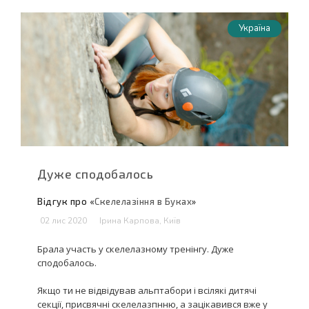
Україна
Дуже сподобалось
Відгук про «
Скелелазіння в Буках
»
02 лис 2020
Ірина Карпова, Київ
Брала участь у скелелазному тренінгу. Дуже
сподобалось.
Якщо ти не відвідував альптабори і всілякі дитячі
секції, присвячні скелелазпнню, а зацікавився вже у