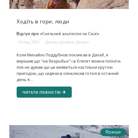
Ходіть в гори, люди
Відгук про «
Скельний альпінізм на Сінаї
»
22 бер 2021
Дмитро Довбня, Дніпро
Коли Михайло Поддубнов покликав в Дахаб, я
вирішив що "на безрыбье" і в Єгипет можна поїхати.
Але не думав що це виявиться настільки крутою
пригодою, що сидячи в олінклюзів готелі в останній
день я…
ЧИТАТИ ПОВНІСТЮ
Франція