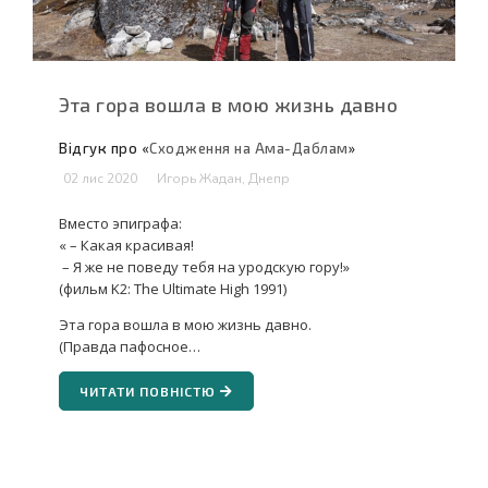
Эта гора вошла в мою жизнь давно
Відгук про «
Сходження на Ама-Даблам
»
02 лис 2020
Игорь Жадан, Днепр
Вместо эпиграфа:
« – Какая красивая!
– Я же не поведу тебя на уродскую гору!»
(фильм K2: The Ultimate High 1991)
Эта гора вошла в мою жизнь давно.
(Правда пафосное…
ЧИТАТИ ПОВНІСТЮ