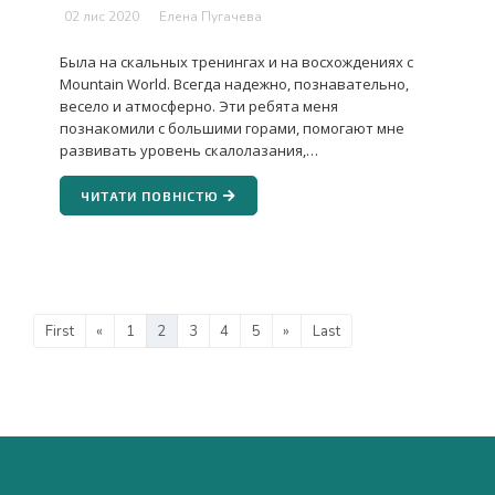
02 лис 2020
Елена Пугачева
Была на скальных тренингах и на восхождениях с
Mountain World. Всегда надежно, познавательно,
весело и атмосферно. Эти ребята меня
познакомили с большими горами, помогают мне
развивать уровень скалолазания,…
ЧИТАТИ ПОВНІСТЮ
First
«
1
2
3
4
5
»
Last