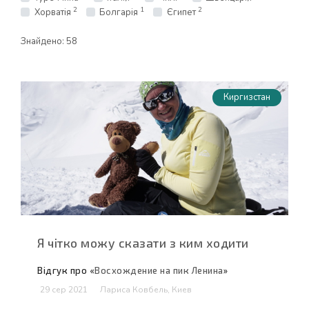
2
1
2
Хорватія
Болгарія
Єгипет
Знайдено:
58
Киргизстан
Я чітко можу сказати з ким ходити
Відгук про «
Восхождение на пик Ленина
»
29 сер 2021
Лариса Ковбель, Киев