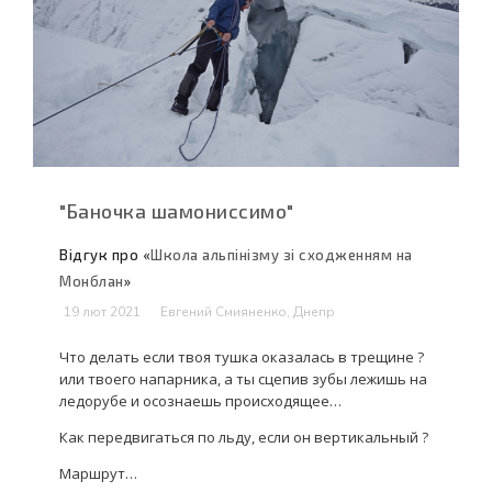
"Баночка шамониссимо"
Відгук про «
Школа альпінізму зі сходженням на
Монблан
»
19 лют 2021
Евгений Смияненко, Днепр
Что делать если твоя тушка оказалась в трещине ?
или твоего напарника, а ты сцепив зубы лежишь на
ледорубе и осознаешь происходящее…
Как передвигаться по льду, если он вертикальный ?
Маршрут…