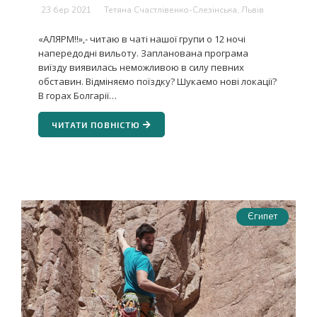
23 бер 2021
Тетяна Счастлівенко-Слезінська, Львів
«АЛЯРМ!!»,- читаю в чаті нашої групи о 12 ночі
напередодні вильоту. Запланована програма
виїзду виявилась неможливою в силу певних
обставин. Відміняємо поїздку? Шукаємо нові локації?
В горах Болгарії…
ЧИТАТИ ПОВНІСТЮ
Єгипет