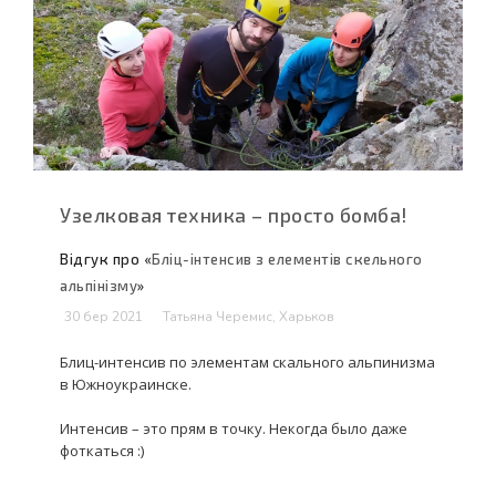
Узелковая техника – просто бомба!
Відгук про «
Бліц-інтенсив з елементів скельного
альпінізму
»
30 бер 2021
Татьяна Черемис, Харьков
Блиц-интенсив по элементам скального альпинизма
в Южноукраинске.
Интенсив – это прям в точку. Некогда было даже
фоткаться :)