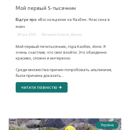
Мой первый 5-тысячник
Відгук про «
Восхождение на Казбек. Классика в
мае
»
28 тра 2021
Виталий Хитров, Днепр
Мой первый пятитысячник, гора Казбек, done. Я
очень счастлив, что смог взойти. Это обалденно
красиво, сложно и интересно.
Среди множества причин попробовать альпинизм,
была причина доказать…
ЧИТАТИ ПОВНІСТЮ
Україна