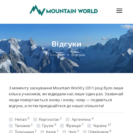
ПРОГРАМИ
Відгуки
ВІДГУКИ
БЛОГ
Головна
Відгуки
КОРИСНО
ПРО НАС
З моменту заснування Mountain World у 2011 році було лише
КОНТАКТИ
кілька учасників, які відвідали нас лише один раз. Зазвичай
люди повертаються знову і знову. чому — подивіться
відгуки, а потім приєднайтеся до нашої спільноти!
9
2
4
Непал
Киргизстан
Аргентина
2
5
7
12
Танзанія
Грузія
Франція
Україна
2
1
3
6
Туреччина
Італія
Чилі
Швейцарія